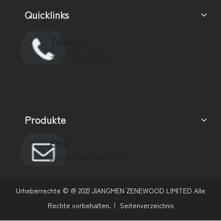
Quicklinks
Telefon
+86-750-3911135
Produkte
Email
sales@zenewood.com
Urheberrechte © @
2022
JIANGMEN ZENEWOOD LIMITED Alle
Rechte vorbehalten.｜
Seitenverzeichnis