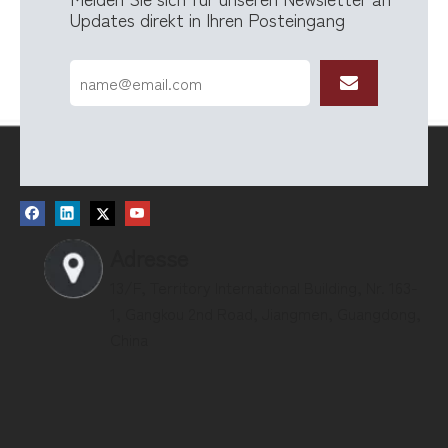
Updates direkt in Ihren Posteingang
Adresse
13/F, Territory International Building, Nr. 163-
1, Gangkou 2nd Road, Jiangmen, Guangdong,
China