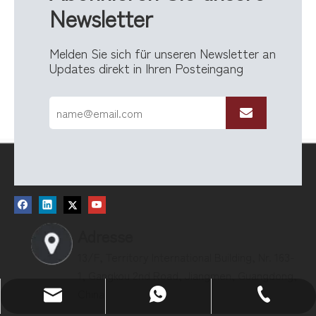
Newsletter
Melden Sie sich für unseren Newsletter an
Updates direkt in Ihren Posteingang
Adresse
13/F, Territory International Building, Nr. 163-
1, Gangkou 2nd Road, Jiangmen, Guangdong,
China
E-Mail: sales@zenewood.com
WhatsApp:+86 13680400813
Tel.: +86-750-3911135