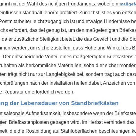
eginnt mit der Wahl des richtigen Fundaments, wobei ein
maßgefe
inflüssen standhält, enorm profitiert. Zunächst ist es von ents
stmitarbeiter leicht zugänglich ist und etwaige Hindernisse bes
hs erfordert, das tief genug ist, um den maßgefertigten Briefka
, da er zusätzliche Steifigkeit bietet, die das Gewicht und die S
mmen werden, um sicherzustellen, dass Höhe und Winkel des Br
 Der entscheidende Vorteil eines maßgefertigten Briefkastens au
halten als herkömmliche Materialien, sobald er sicher montiert
n trägt nicht nur zur Langlebigkeit bei, sondern trägt auch daz
htprüfungen nach der Installation helfen dabei, Anzeichen von V
fte Reparaturen erforderlich werden.
ung der Lebensdauer von Standbriefkästen
dert saisonale Aufmerksamkeit, insbesondere wenn der Briefkas
ten Briefkastenpfosten getragen wird. Im Herbst verhindert das
lt, die die Rostbildung auf Stahloberflächen beschleunigen kön