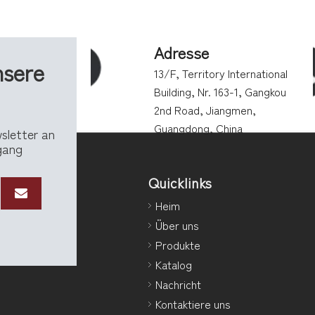
Adresse
nsere
13/F, Territory International
Building, Nr. 163-1, Gangkou
2nd Road, Jiangmen,
Guangdong, China
wsletter an
ngang
Quicklinks
Heim
Über uns
Produkte
Katalog
Nachricht
Kontaktiere uns