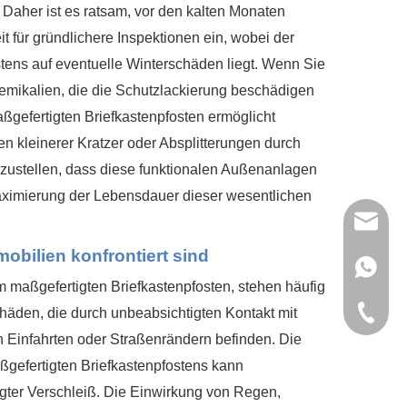
 Daher ist es ratsam, vor den kalten Monaten
t für gründlichere Inspektionen ein, wobei der
ens auf eventuelle Winterschäden liegt. Wenn Sie
hemikalien, die die Schutzlackierung beschädigen
ßgefertigten Briefkastenpfosten ermöglicht
n kleinerer Kratzer oder Absplitterungen durch
cherzustellen, dass diese funktionalen Außenanlagen
 Maximierung der Lebensdauer dieser wesentlichen
E-Mail:
obilien konfrontiert sind
WhatsAp
m maßgefertigten Briefkastenpfosten, stehen häufig
Tel.: +8
äden, die durch unbeabsichtigten Kontakt mit
 Einfahrten oder Straßenrändern befinden. Die
aßgefertigten Briefkastenpfostens kann
ngter Verschleiß. Die Einwirkung von Regen,