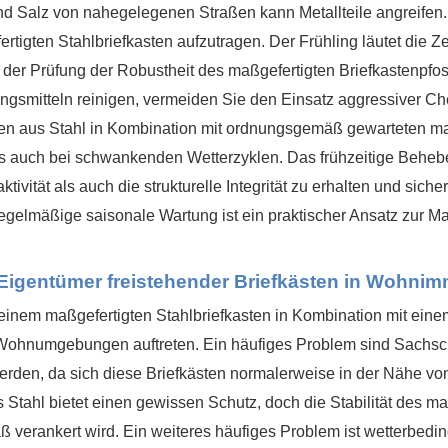
und Salz von nahegelegenen Straßen kann Metallteile angreifen.
igten Stahlbriefkasten aufzutragen. Der Frühling läutet die Zei
r Prüfung der Robustheit des maßgefertigten Briefkastenpfost
ungsmitteln reinigen, vermeiden Sie den Einsatz aggressiver C
sten aus Stahl in Kombination mit ordnungsgemäß gewarteten ma
is auch bei schwankenden Wetterzyklen. Das frühzeitige Behebe
aktivität als auch die strukturelle Integrität zu erhalten und si
. Regelmäßige saisonale Wartung ist ein praktischer Ansatz zur
igentümer freistehender Briefkästen in Wohnimm
einem maßgefertigten Stahlbriefkasten in Kombination mit eine
 Wohnumgebungen auftreten. Ein häufiges Problem sind Sachsch
den, da sich diese Briefkästen normalerweise in der Nähe von
 Stahl bietet einen gewissen Schutz, doch die Stabilität des m
 verankert wird. Ein weiteres häufiges Problem ist wetterbedi