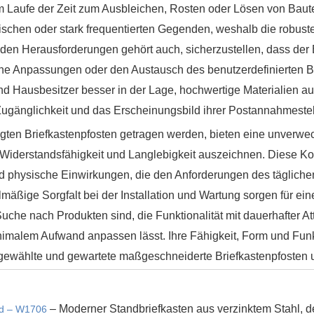
 Laufe der Zeit zum Ausbleichen, Rosten oder Lösen von Baute
tischen oder stark frequentierten Gegenden, weshalb die robus
u den Herausforderungen gehört auch, sicherzustellen, dass der 
he Anpassungen oder den Austausch des benutzerdefinierten Br
nd Hausbesitzer besser in der Lage, hochwertige Materialien a
 Zugänglichkeit und das Erscheinungsbild ihrer Postannahmeste
igten Briefkastenpfosten getragen werden, bieten eine unverwec
 Widerstandsfähigkeit und Langlebigkeit auszeichnen. Diese Komb
nd physische Einwirkungen, die den Anforderungen des täglich
mäßige Sorgfalt bei der Installation und Wartung sorgen für ein
che nach Produkten sind, die Funktionalität mit dauerhafter Attr
t minimalem Aufwand anpassen lässt. Ihre Fähigkeit, Form und 
sgewählte und gewartete maßgeschneiderte Briefkastenpfosten u
– Moderner Standbriefkasten aus verzinktem Stahl, der
ood – W1706