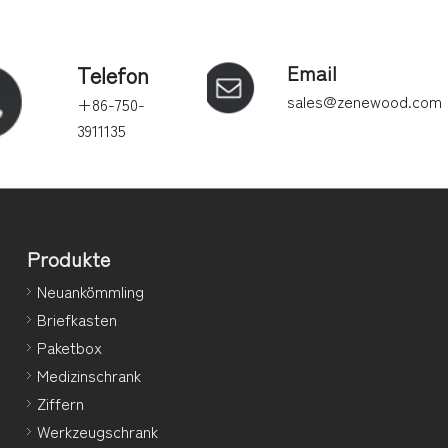
Telefon
Email
sales@zenewood.com
+86-750-
3911135
Produkte
Neuankömmling
Briefkasten
Paketbox
Medizinschrank
Ziffern
Werkzeugschrank