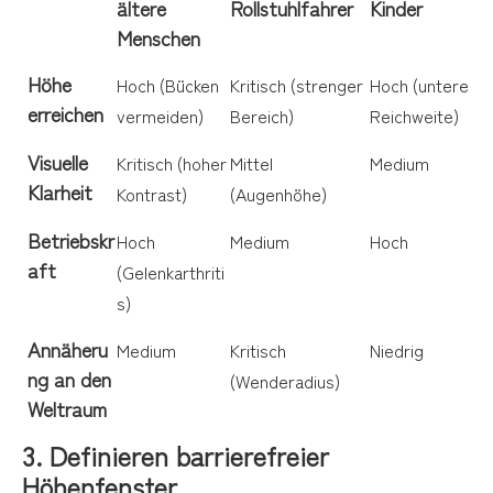
ältere
Rollstuhlfahrer
Kinder
Menschen
Höhe
Hoch (Bücken
Kritisch (strenger
Hoch (untere
erreichen
vermeiden)
Bereich)
Reichweite)
Visuelle
Kritisch (hoher
Mittel
Medium
Klarheit
Kontrast)
(Augenhöhe)
Betriebskr
Hoch
Medium
Hoch
aft
(Gelenkarthriti
s)
Annäheru
Medium
Kritisch
Niedrig
ng an den
(Wenderadius)
Weltraum
3. Definieren barrierefreier
Höhenfenster