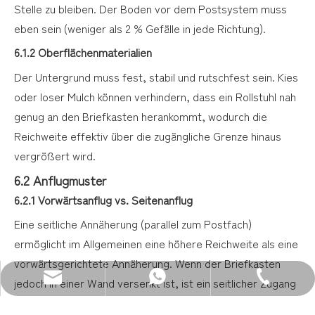
Stelle zu bleiben. Der Boden vor dem Postsystem muss
eben sein (weniger als 2 % Gefälle in jede Richtung).
6.1.2 Oberflächenmaterialien
Der Untergrund muss fest, stabil und rutschfest sein. Kies
oder loser Mulch können verhindern, dass ein Rollstuhl nah
genug an den Briefkasten herankommt, wodurch die
Reichweite effektiv über die zugängliche Grenze hinaus
vergrößert wird.
6.2 Anflugmuster
6.2.1 Vorwärtsanflug vs. Seitenanflug
Eine seitliche Annäherung (parallel zum Postfach)
ermöglicht im Allgemeinen eine höhere Reichweite als eine
vorwärtsgerichtete Annäherung. Wenn der Briefkasten
E-Mail: sales@zenewood.com
WhatsApp:+86 13680400813
Tel.: +86-750-3911135
jedoch in einer Wand versenkt ist, ist ein seitlicher Zugang
möglicherweise nicht möglich, so dass eine