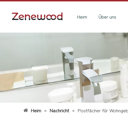
Heim
Über uns
Heim
»
Nachricht
»
Postfächer für Wohngebä