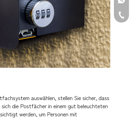
WhatsAp
Tel.: +8
stfachsystem auswählen, stellen Sie sicher, dass
en sich die Postfächer in einem gut beleuchteten
ksichtigt werden, um Personen mit