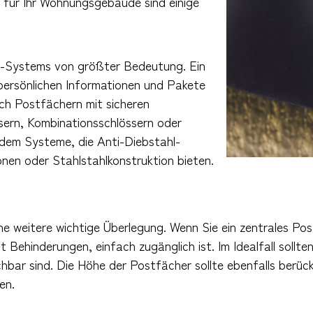
 für Ihr Wohnungsgebäude sind einige
ox -Systems von größter Bedeutung. Ein
 persönlichen Informationen und Pakete
ch Postfächern mit sicheren
sern, Kombinationsschlössern oder
rdem Systeme, die Anti-Diebstahl-
onen oder Stahlstahlkonstruktion bieten.
ine weitere wichtige Überlegung. Wenn Sie ein zentrales Po
it Behinderungen, einfach zugänglich ist. Im Idealfall sollt
chbar sind. Die Höhe der Postfächer sollte ebenfalls berüc
en.