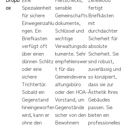
ox
Spezialeinheit
sensible
fertigt
für sichere
Gemeinschafts
Briefkästen
Einwegeinzahlu
dokumente,
mit
ngen. Ein
Schlüssel und
durchdachter
Briefkasten
wichtige
Sicherheit für
verfügt oft
Verwaltungsdo
absolute
über einen
kumente. Sehr
Sicherheit. Sie
dünnen Schlitz
empfehlenswer
sind robust,
oder eine
t für das
zuverlässig und
sichere
Gemeindeverw
so konzipiert,
Trichtertür.
altungsbüro
dass sie zur
Sobald ein
oder den HOA-
Ästhetik Ihres
Gegenstand
Vorstand, um
Gebäudes
hineingeworfen
Gegenstände
passen. Sie
wird, kann er
sicher von den
bieten ein
ohne den
Bewohnern
professionelles