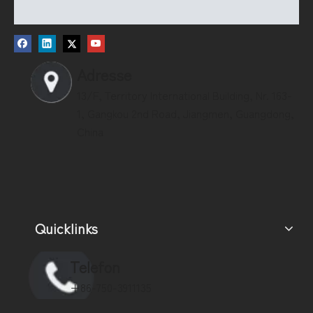
Adresse
13/F, Territory International Building, Nr. 163-
1, Gangkou 2nd Road, Jiangmen, Guangdong,
China
Quicklinks
Telefon
+86-750-3911135