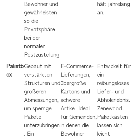
Bewohner und
hält jahrelang
gewährleisten
an.
so die
Privatsphäre
bei der
normalen
Postzustellung.
Paketb
Gebaut mit
E-Commerce-
Entwickelt für
ox
verstärkten
Lieferungen,
ein
Strukturen und
übergroße
reibungsloses
größeren
Kartons und
Liefer- und
Abmessungen,
schwere
Abholerlebnis.
um sperrige
Artikel. Ideal
Zenewood-
Pakete
für Gemeinden,
Paketkästen
unterzubringen
in denen die
lassen sich
. Ein
Bewohner
leicht