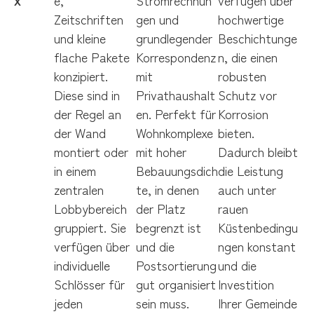
Zeitschriften
gen und
hochwertige
und kleine
grundlegender
Beschichtunge
flache Pakete
Korrespondenz
n, die einen
konzipiert.
mit
robusten
Diese sind in
Privathaushalt
Schutz vor
der Regel an
en. Perfekt für
Korrosion
der Wand
Wohnkomplexe
bieten.
montiert oder
mit hoher
Dadurch bleibt
in einem
Bebauungsdich
die Leistung
zentralen
te, in denen
auch unter
Lobbybereich
der Platz
rauen
gruppiert. Sie
begrenzt ist
Küstenbedingu
verfügen über
und die
ngen konstant
individuelle
Postsortierung
und die
Schlösser für
gut organisiert
Investition
jeden
sein muss.
Ihrer Gemeinde