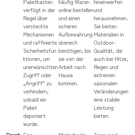
Paketkasten
häufig Waren
hineinwerfen
verfügt in der
online bestellen
und
Regel über
und einen
herausnehmen.
versteckte
sicheren
Sie bieten
Mechanismen
Aufbewahrung
Materialien in
und raffinierte
sbereich
Outdoor-
Sicherheitsfun
benötigen, bis
Qualität, die
ktionen, um
sie von der
auch bei Hitze,
unerwünschten
Arbeit nach
Regen und
Zugriff oder
Hause
extremen
„Angriff“ zu
kommen.
saisonalen
verhindern,
Veränderungen
sobald ein
eine stabile
Paket
Leistung
deponiert
bieten.
wurde.
Dropb
Eine
Mietschecks,
Zenewood