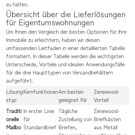
zu halten.
Übersicht über die Lieferlösungen 
für Eigentumswohnungen
Um Ihnen den Vergleich der besten Optionen für Ihre
Immobilie zu erleichtern, haben wir diesen
umfassenden Leitfaden in einer detaillierten Tabelle
formatiert. In dieser Tabelle werden die wichtigsten
Unterschiede, Vorteile und idealen Anwendungsfälle
für die drei Haupttypen von Versandbehältern
aufgeführt.
Lösung
Kernfunktionen
Am besten
Zenewood-
styp
geeignet für
Vorteil
Traditi
In erster Linie
Tägliche
Zenewood-
onelle 
für
Zustellung von
Briefkästen
Mailbo
Standardbrief
Briefen,
aus Metall
x
e,
Stromrechnun
verfügen über