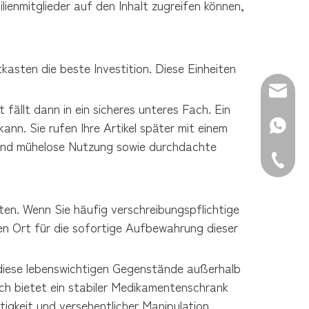
ienmitglieder auf den Inhalt zugreifen können, 
asten die beste Investition. Diese Einheiten 
E-Mail:
ällt dann in ein sicheres unteres Fach. Ein 
n. Sie rufen Ihre Artikel später mit einem 
WhatsAp
e und mühelose Nutzung sowie durchdachte 
Tel.: +8
ten. Wenn Sie häufig verschreibungspflichtige 
n Ort für die sofortige Aufbewahrung dieser 
 diese lebenswichtigen Gegenstände außerhalb 
ch bietet ein stabiler Medikamentenschrank 
igkeit und versehentlicher Manipulation.