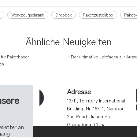
n
Werkzeugschrank
Dropbox
Paketzustellbox
Paket
Ähnliche Neuigkeiten
n für Paketboxen
Der ultimative Leitfaden zur Ausw
xen
Adresse
nsere
13/F, Territory International
Building, Nr. 163-1, Gangkou
2nd Road, Jiangmen,
Guangdong, China
wsletter an
ngang