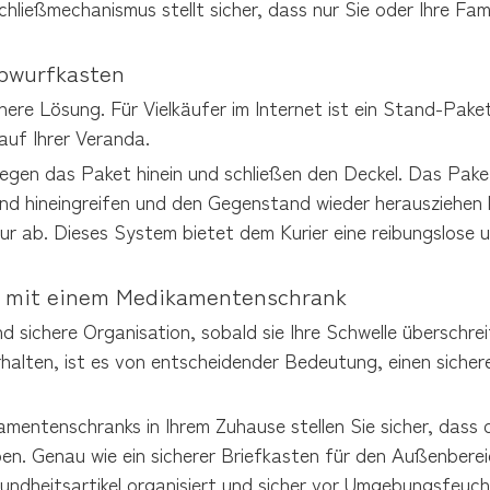
ließmechanismus stellt sicher, dass nur Sie oder Ihre Famil
Abwurfkasten
re Lösung. Für Vielkäufer im Internet ist ein Stand-Paketk
 auf Ihrer Veranda.
egen das Paket hinein und schließen den Deckel. Das Paket f
 hineingreifen und den Gegenstand wieder herausziehen kan
atur ab. Dieses System bietet dem Kurier eine reibungslos
e mit einem Medikamentenschrank
 sichere Organisation, sobald sie Ihre Schwelle überschrei
alten, ist es von entscheidender Bedeutung, einen sichere
kamentenschranks in Ihrem Zuhause stellen Sie sicher, dass
ben. Genau wie ein sicherer Briefkasten für den Außenberei
sundheitsartikel organisiert und sicher vor Umgebungsfeucht