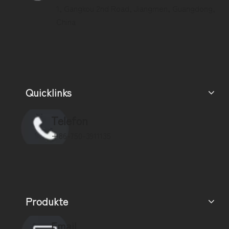
1, Gangkou 2nd Road, Jiangmen, Guangdong,
China
Quicklinks
Telefon
+86-750-3911135
Produkte
Email