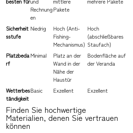
besten für
und 
mittlere 
mehrere Pakete
Rechnung
Pakete
en
Sicherheit
Niedrig
Hoch (Anti-
Hoch 
sstufe
Fishing-
(abschließbares 
Mechanismus)
Staufach)
Platzbeda
Minimal
Platz an der 
Bodenfläche auf 
rf
Wand in der 
der Veranda
Nähe der 
Haustür
Wetterbes
Basic
Exzellent
Exzellent
tändigkeit
Finden Sie hochwertige
Materialien, denen Sie vertrauen
können