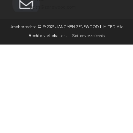
sales@zenewood.com
Urheberrechte © @
2022
JIANGMEN ZENEWOOD LIMITED Alle
Rechte vorbehalten.｜
Seitenverzeichnis