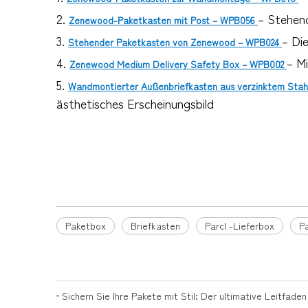
2.
– Stehen
Zenewood-Paketkasten mit Post – WPB056
3.
– Di
Stehender Paketkasten von Zenewood – WPB024
4.
– M
Zenewood Medium Delivery Safety Box – WPB002
5.
Wandmontierter Außenbriefkasten aus verzinktem Sta
ästhetisches Erscheinungsbild
Paketbox
Briefkasten
Briefkasten aus Metall
Paketbox
Briefkasten
Parcl -Lieferbox
P
Sichern Sie Ihre Pakete mit Stil: Der ultimative Leitfade