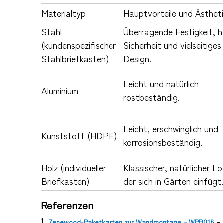
Materialtyp
Hauptvorteile und Ästheti
Stahl
Überragende Festigkeit, 
(kundenspezifischer
Sicherheit und vielseitiges
Stahlbriefkasten)
Design.
Leicht und natürlich
Aluminium
rostbeständig.
Leicht, erschwinglich und
Kunststoff (HDPE)
korrosionsbeständig.
Holz (individueller
Klassischer, natürlicher Lo
Briefkasten)
der sich in Gärten einfügt.
Referenzen
1.
–
Zenewood-Paketkasten zur Wandmontage – WPB018