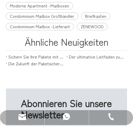
Moderne Apartment -Mailboxen
Condominium Mailbox Großhändler
Briefkasten
Condominium Mailbox -Lieferant
ZENEWOOD
Ähnliche Neuigkeiten
Sichern Sie Ihre Pakete mit Stil: Der ultimative Leitfaden für Paketboxen
Der ultimative Leitfaden zur Auswahl der perfekten Versandbox für Pakete
Die Zukunft der Paketsicherheit liegt mit Paketzustellboxen
Abonnieren Sie unsere
Newsletter
E-Mail: sales@zenewood.com
WhatsApp:+86 13680400813
Tel.: +86-750-3911135
Melden Sie sich für unseren Newsletter an