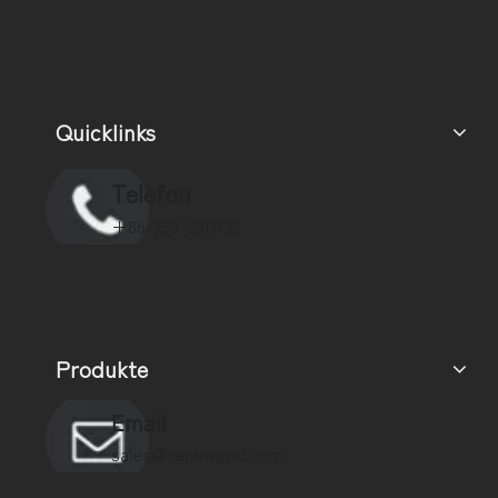
Quicklinks
Telefon
+86-750-3911135
Produkte
Email
sales@zenewood.com