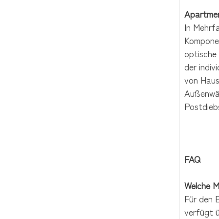
Apartmen
In Mehrfa
Komponent
optische 
der indi
von Hausv
Außenwän
Postdieb
FAQ
Welche M
Für den B
verfügt ü