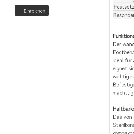
Festset
Einreichen
Besonder
Funktion
Der wand
Postbehäl
ideal für
eignet s
wichtig 
Befestigu
macht, g
Haltbarke
Das von 
Stahlkon
kompakte