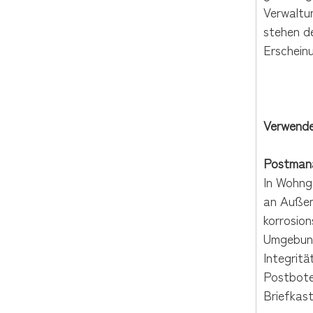
Verwaltu
stehen de
Erscheinu
Verwende
Postmana
In Wohng
an Außenw
korrosio
Umgebunge
Integritä
Postbote
Briefkas