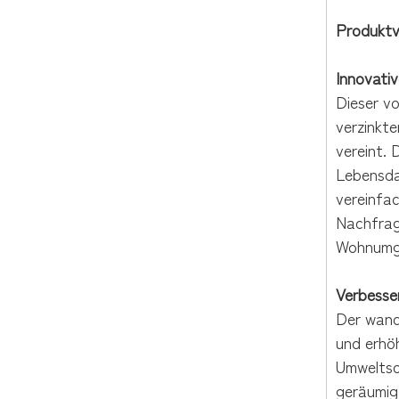
Produktv
Innovativ
Dieser v
verzinkte
vereint. 
Lebensda
vereinfac
Nachfrag
Wohnumge
Verbesse
Der wand
und erhö
Umweltsc
geräumig