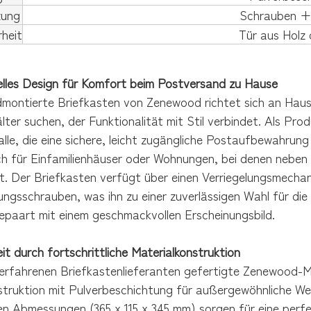
zung
Schrauben + 
heit
Tür aus Holz 
elles Design für Komfort beim Postversand zu Hause
montierte Briefkasten von Zenewood richtet sich an Hausbe
ter suchen, der Funktionalität mit Stil verbindet. Als Pr
 alle, die eine sichere, leicht zugängliche Postaufbewahr
ich für Einfamilienhäuser oder Wohnungen, bei denen nebe
ist. Der Briefkasten verfügt über einen Verriegelungsmech
ngsschrauben, was ihn zu einer zuverlässigen Wahl für die
epaart mit einem geschmackvollen Erscheinungsbild.
it durch fortschrittliche Materialkonstruktion
erfahrenen Briefkastenlieferanten gefertigte Zenewood-Mo
struktion mit Pulverbeschichtung für außergewöhnliche Wet
n Abmessungen (365 x 115 x 345 mm) sorgen für eine per