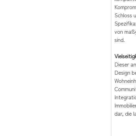
Kompromis
Schloss u
Spezifik
von maßg
sind.
Vielseiti
Dieser an
Design b
Wohneinh
Community
Integrat
Immobilie
dar, die 