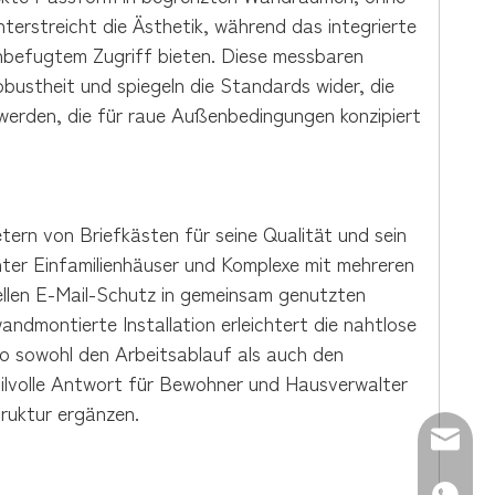
terstreicht die Ästhetik, während das integrierte
unbefugtem Zugriff bieten. Diese messbaren
ustheit und spiegeln die Standards wider, die
erden, die für raue Außenbedingungen konzipiert
ern von Briefkästen für seine Qualität und sein
er Einfamilienhäuser und Komplexe mit mehreren
ellen E-Mail-Schutz in gemeinsam genutzten
andmontierte Installation erleichtert die nahtlose
so sowohl den Arbeitsablauf als auch den
tilvolle Antwort für Bewohner und Hausverwalter
truktur ergänzen.
E-Mail: