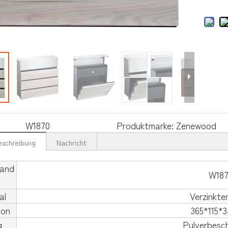
W1870
Produktmarke:
Zenewood
eschreibung
Nachricht
and
W187
al
Verzinkte
ion
365*115*
g
Pulverbesc