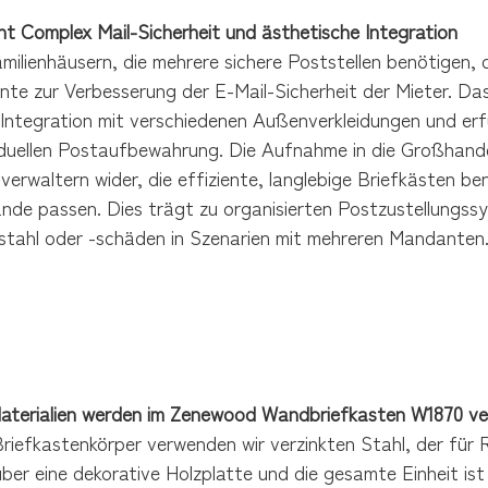
t Complex Mail-Sicherheit und ästhetische Integration
milienhäusern, die mehrere sichere Poststellen benötigen, d
e zur Verbesserung der E-Mail-Sicherheit der Mieter. Das
Integration mit verschiedenen Außenverkleidungen und erfüll
viduellen Postaufbewahrung. Die Aufnahme in die Großhande
erwaltern wider, die effiziente, langlebige Briefkästen be
de passen. Dies trägt zu organisierten Postzustellungssys
stahl oder -schäden in Szenarien mit mehreren Mandanten
aterialien werden im Zenewood Wandbriefkasten W1870 v
riefkastenkörper verwenden wir verzinkten Stahl, der für 
ber eine dekorative Holzplatte und die gesamte Einheit is