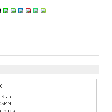
0
r Stahl
345MM
hichtung