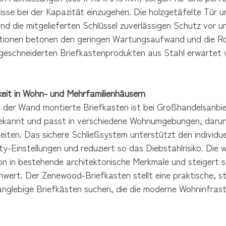
se bei der Kapazität einzugehen. Die holzgetäfelte Tür un
nd die mitgelieferten Schlüssel zuverlässigen Schutz vor 
ationen betonen den geringen Wartungsaufwand und die Rob
eschneiderten Briefkastenprodukten aus Stahl erwartet w
gkeit in Wohn- und Mehrfamilienhäusern
 der Wand montierte Briefkasten ist bei Großhandelsanbiet
ekannt und passt in verschiedene Wohnumgebungen, darunt
eiten. Das sichere Schließsystem unterstützt den individu
-Einstellungen und reduziert so das Diebstahlrisiko. Die w
ion in bestehende architektonische Merkmale und steigert 
nwert. Der Zenewood-Briefkasten stellt eine praktische, s
langlebige Briefkästen suchen, die die moderne Wohninfras