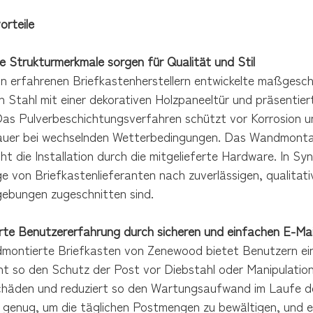
orteile
e Strukturmerkmale sorgen für Qualität und Stil
on erfahrenen Briefkastenherstellern entwickelte maßgesch
n Stahl mit einer dekorativen Holzpaneeltür und präsentie
Das Pulverbeschichtungsverfahren schützt vor Korrosion un
uer bei wechselnden Wetterbedingungen. Das Wandmonta
ht die Installation durch die mitgelieferte Hardware. In Syne
e von Briefkastenlieferanten nach zuverlässigen, qualitat
bungen zugeschnitten sind.
rte Benutzererfahrung durch sicheren und einfachen E-Mai
montierte Briefkasten von Zenewood bietet Benutzern ein
ht so den Schutz der Post vor Diebstahl oder Manipulatio
häden und reduziert so den Wartungsaufwand im Laufe der
 genug, um die täglichen Postmengen zu bewältigen, und er