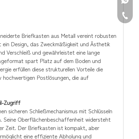
WhatsAp
Tel.: +8
neiderte Briefkasten aus Metall vereint robusten
rt ein Design, das Zweckmäßigkeit und Ästhetik
d Verschleiß und gewährleistet eine lange
geformat spart Platz auf dem Boden und
rgie erfüllen diese strukturellen Vorteile die
iv hochwertigen Postlösungen, die auf
l-Zugriff
en sicheren Schließmechanismus mit Schlüsseln
n. Seine Oberflächenbeschaffenheit widersteht
 Zeit. Der Briefkasten ist kompakt, aber
möglicht eine effiziente Abholung und