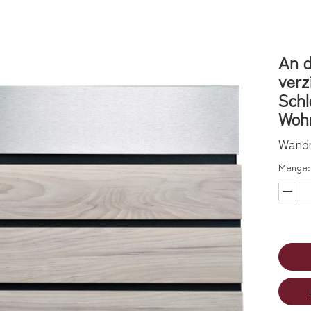
An d
verz
Schl
Woh
Wandm
Menge: