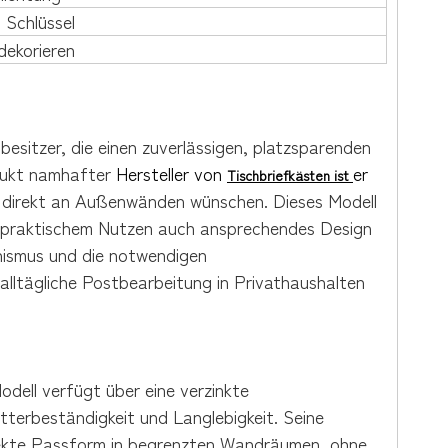
Schlüssel
dekorieren
sitzer, die einen zuverlässigen, platzsparenden
odukt namhafter
Hersteller von
er
Tischbriefkästen ist
ung direkt an Außenwänden wünschen. Dieses Modell
n praktischem Nutzen auch ansprechendes Design
anismus und die notwendigen
 alltägliche Postbearbeitung in Privathaushalten
dell verfügt über eine verzinkte
terbeständigkeit und Langlebigkeit. Seine
fekte Passform in begrenzten Wandräumen, ohne