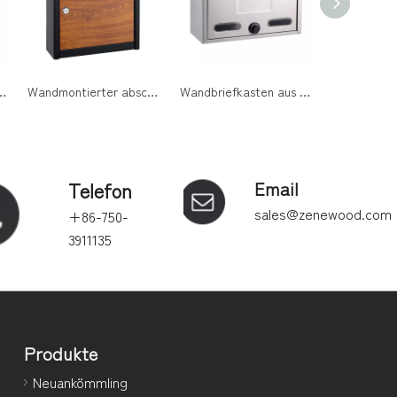
asten aus verzinktem Stahl mit lasergeschnittenem Logo für den Hauseingang
Wandmontierter abschließbarer Briefkasten aus pulverbeschichtetem, verzinktem Stahl für den Außenbereich von Wohngebäuden
Wandbriefkasten aus Edelstahl mit Wählcode-Schloss für sichere Postzustellung im Freien
Telefon
Email
sales@zenewood.com
+86-750-
3911135
Produkte
Neuankömmling