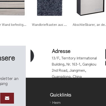
An der Wand befestigter Briefkasten aus verzinktem Stahl mit Holzpaneeltür und Schloss für die Attraktivität von Wohngebäuden
Wandbriefkasten aus verzinktem Stahl mit Acryltür und Schlüsselschloss für moderne Hauseingangsbereiche
Abschließbarer, an der Wand montierter Briefk
Adresse
nsere
13/F, Territory International
Building, Nr. 163-1, Gangkou
2nd Road, Jiangmen,
Guangdong, China
wsletter an
ngang
Quicklinks
Heim