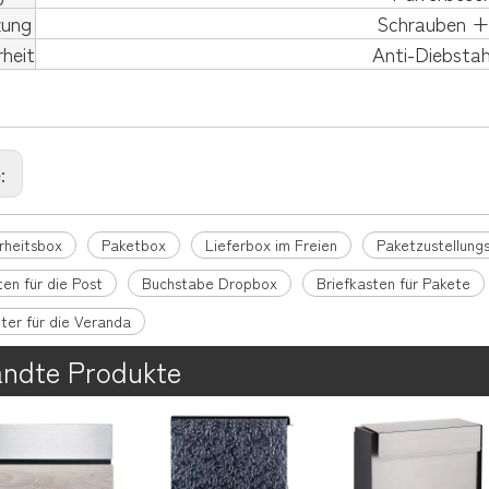
zung
Schrauben + 
heit
Anti-Diebstah
e:
erheitsbox
Paketbox
Lieferbox im Freien
Paketzustellung
en für die Post
Buchstabe Dropbox
Briefkasten für Pakete
ter für die Veranda
ndte Produkte