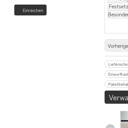
Festset
Einreichen
Besonder
Vorherig
Liefersich
Einwurfkast
Paketbehäl
Verwa