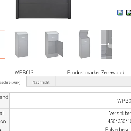
WPB01S
Produktmarke:
Zenewood
eschreibung
Nachricht
and
WPB0
al
Verzinkte
ion
450*350*
g
Pulverbesc