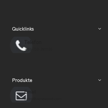
Quicklinks
Telefon
+86-750-3911135
Produkte
Email
sales@zenewood.com