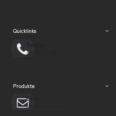
Quicklinks
Telefon
+86-750-3911135
Produkte
Email
sales@zenewood.com