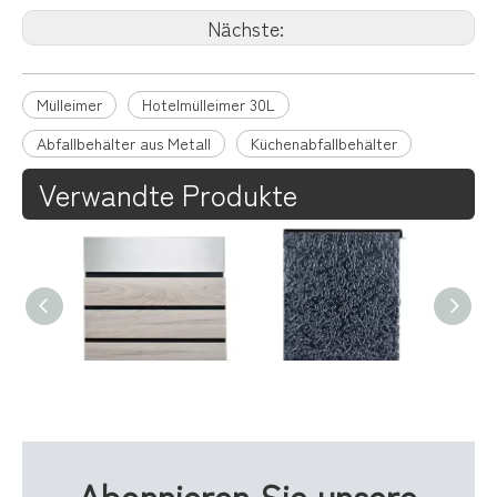
Nächste:
Mülleimer
Hotelmülleimer 30L
Abfallbehälter aus Metall
Küchenabfallbehälter
Verwandte Produkte
An der Wand befestigter Briefkasten aus verzinktem Stahl mit Holzpaneeltür und Schloss für die Attraktivität von Wohngebäuden
Wandbriefkasten aus verzinktem Stahl mit Acryltür und Schlüsselschloss für moderne Hauseingangsbereiche
Abonnieren Sie unsere