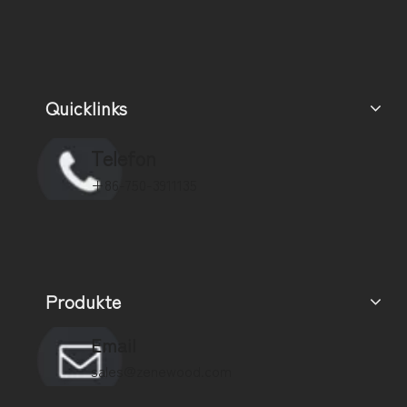
Quicklinks
Telefon
+86-750-3911135
Produkte
Email
sales@zenewood.com